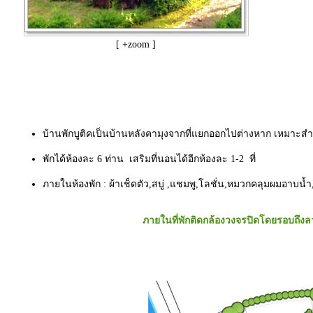
[ +zoom ]
บ้านพักบูติคเป็นบ้านหลังคามุงจากที่แยกออกไปต่างหาก เหมาะสำห
พักได้ห้องละ 6 ท่าน เสริมที่นอนได้อีกห้องละ 1-2 ที่
ภายในห้องพัก : ผ้าเช็ดตัว,สบู่ ,แชมพู,โลชั่น,หมวกคลุมผมอาบน้ำ,แอร์
ภายในที่พักติดกล้องวงจรปิดโดยรอบถึ