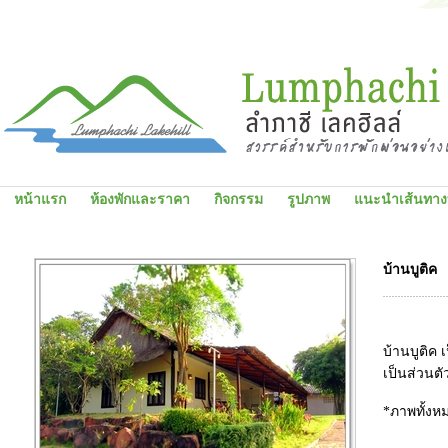
หน้าแรก
ห้องพักและราคา
กิจกรรม
รูปภาพ
แนะนำเส้นทางท่
บ้านบูติค
บ้านบูติค
บ้านบูติค 
เป็นส่วนตั
*ภาพทั้งห